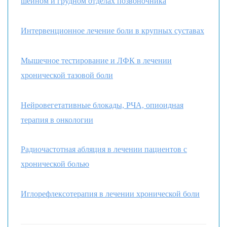
шейном и грудном отделах позвоночника
Интервенционное лечение боли в крупных суставах
Мышечное тестирование и ЛФК в лечении
хронической тазовой боли
Нейровегетативные блокады, РЧА, опиоидная
терапия в онкологии
Радиочастотная абляция в лечении пациентов с
хронической болью
Иглорефлексотерапия в лечении хронической боли