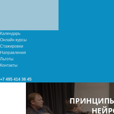
Календарь
Онлайн курсы
Стажировки
Направления
Льготы
Контакты
+7 495 414 36 45
ПРИНЦИПЫ
НЕЙР