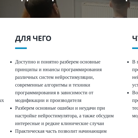
ДЛЯ ЧЕГО
Ч
Доступно и понятно разберем основные
В 
принципы и нюансы программирования
пр
различных систем нейростимуляции,
не
современные алгоритмы и техники
ус
программирования в зависимости от
Во
ых
модификации и производителя
пр
Разберем основные ошибки и неудачи при
те
настройке нейростимулятора, а также обсудим
мо
интересные и редкие клинические случаи
Практическая часть позволит начинающим