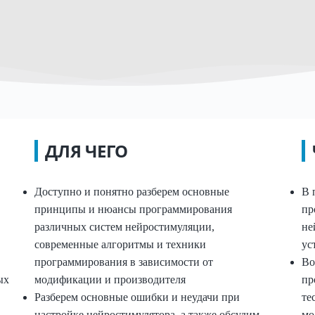
ДЛЯ ЧЕГО
Доступно и понятно разберем основные
В 
принципы и нюансы программирования
пр
различных систем нейростимуляции,
не
современные алгоритмы и техники
ус
программирования в зависимости от
Во
ых
модификации и производителя
пр
Разберем основные ошибки и неудачи при
те
настройке нейростимулятора, а также обсудим
мо