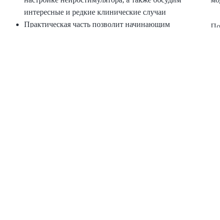
интересные и редкие клинические случаи
Практическая часть позволит начинающим
По
специалистам понять правильную
ст
последовательность действий при
программировании систем, а опытные врачи
смогут усовершенствовать свои навыки
программирования в работе с пациентами
ОПРИЯТИЯ
ЧТО ПОЛУ
удостоверение государствен
а базе своей клиники,
баллы для НМО по количест
скидка на дистанционные 
доступ в закрытый канал 
возможность стажировки
в 