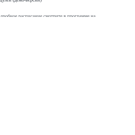
дробное расписание смотрите в программе на
ранице курса
ЧАЮТ СЛУШАТЕЛИ
ного образца
ву часов
курсы
сообщества АИЛБ
центрах лечения боли АИЛБ